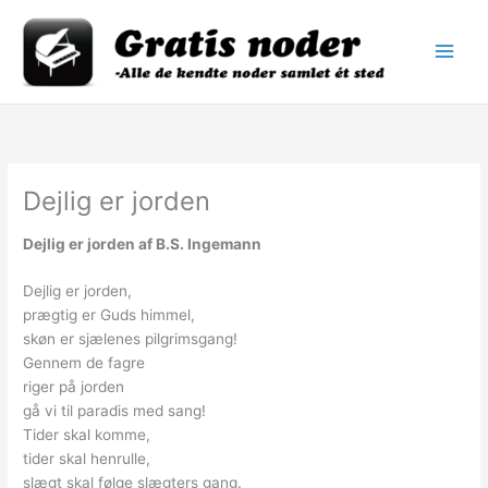
Gå
til
indholdet
Dejlig er jorden
Dejlig er jorden af B.S. Ingemann
Dejlig er jorden,
prægtig er Guds himmel,
skøn er sjælenes pilgrimsgang!
Gennem de fagre
riger på jorden
gå vi til paradis med sang!
Tider skal komme,
tider skal henrulle,
slægt skal følge slægters gang.