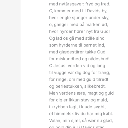
med nytårsgaver: fryd og fred.
O, kommer med til Davids by,
hvor engle sjunger under sky,
o, ganger med på marken ud,
hvor hyrder hører nyt fra Gud!
Og lad os gå med stille sind
som hyrderne til barnet ind,
med glædestårer takke Gud
for miskundhed og nådesbud!
O Jesus, verden vid og lang
til vugge var dig dog for trang,
for ringe, om med guld tilredt
og perlestukken, silkebredt.
Men verdens ære, magt og guld
for dig er ikkun støv og muld,
i krybben lagt, i klude svøbt,
et himmelsk liv du har mig købt.
Velan, min sjæl, så vær nu glad,
og hold din jul i Davids stad,