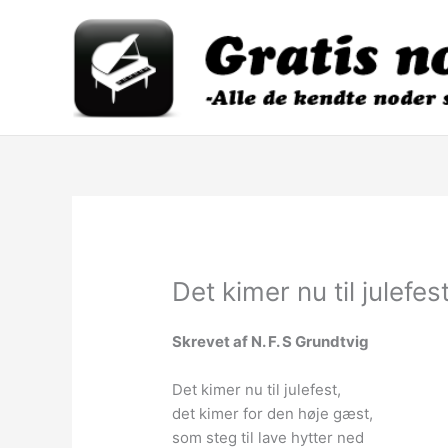
Gå
til
indholdet
Det kimer nu til julefes
Skrevet af N. F. S Grundtvig
Det kimer nu til julefest,
det kimer for den høje gæst,
som steg til lave hytter ned