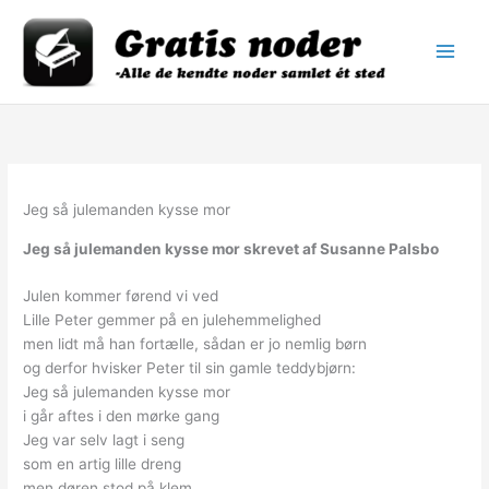
Gå
til
indholdet
Jeg så julemanden kysse mor
Jeg så julemanden kysse mor skrevet af Susanne Palsbo
Julen kommer førend vi ved
Lille Peter gemmer på en julehemmelighed
men lidt må han fortælle, sådan er jo nemlig børn
og derfor hvisker Peter til sin gamle teddybjørn:
Jeg så julemanden kysse mor
i går aftes i den mørke gang
Jeg var selv lagt i seng
som en artig lille dreng
men døren stod på klem