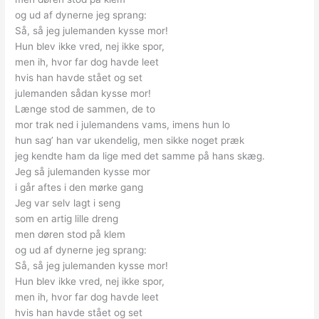
og ud af dynerne jeg sprang:
Så, så jeg julemanden kysse mor!
Hun blev ikke vred, nej ikke spor,
men ih, hvor far dog havde leet
hvis han havde stået og set
julemanden sådan kysse mor!
Længe stod de sammen, de to
mor trak ned i julemandens vams, imens hun lo
hun sag’ han var ukendelig, men sikke noget præk
jeg kendte ham da lige med det samme på hans skæg.
Jeg så julemanden kysse mor
i går aftes i den mørke gang
Jeg var selv lagt i seng
som en artig lille dreng
men døren stod på klem
og ud af dynerne jeg sprang:
Så, så jeg julemanden kysse mor!
Hun blev ikke vred, nej ikke spor,
men ih, hvor far dog havde leet
hvis han havde stået og set