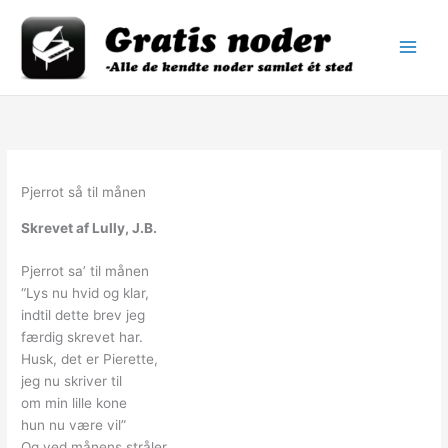
Gå
til
indholdet
Pjerrot så til månen
Skrevet af Lully, J.B.
Pjerrot sa’ til månen
“Lys nu hvid og klar,
indtil dette brev jeg
færdig skrevet har.
Husk, det er Pierette,
jeg nu skriver til
om min lille kone
hun nu være vil”
Og ved månens stråler