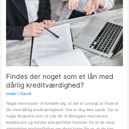
for
begyndere
Findes der noget som et lån med
dårlig kreditværdighed?
noder
/
David
Nogle mennesker vil fortælle dig, at det er umuligt at finde et
lån med dårlig krediværdighedt. Det er dog ikke sandt. Der er
nogle långivere som vil yde lån til låntagere med lavere
kreditscore og mindre end perfekte historier. En af de mest
almindelige misforståelser om disse typer lån er, at de kan