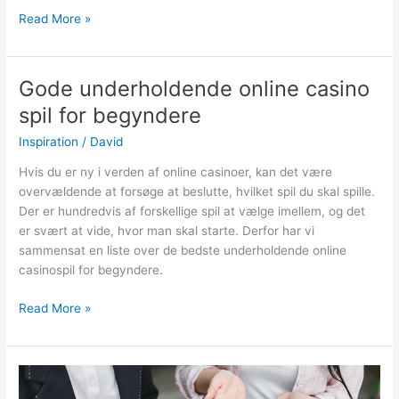
Er
Read More »
gaming
en
mere
Gode underholdende online casino
populær
spil for begyndere
reference
i
Inspiration
/
David
musik
Hvis du er ny i verden af online casinoer, kan det være
end
overvældende at forsøge at beslutte, hvilket spil du skal spille.
nogensinde
Der er hundredvis af forskellige spil at vælge imellem, og det
før?
er svært at vide, hvor man skal starte. Derfor har vi
sammensat en liste over de bedste underholdende online
casinospil for begyndere.
Gode
Read More »
underholdende
online
casino
spil